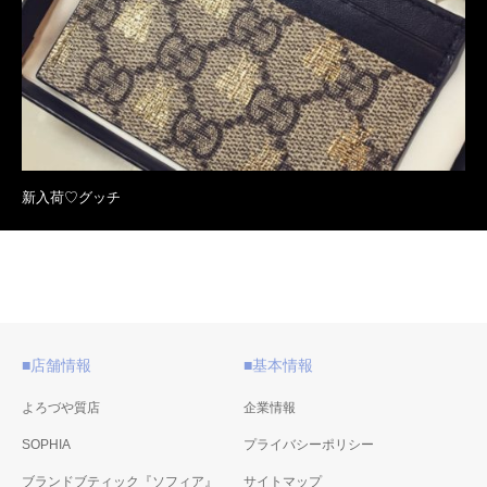
新入荷♡グッチ
■店舗情報
■基本情報
よろづや質店
企業情報
SOPHIA
プライバシーポリシー
ブランドブティック『ソフィア』
サイトマップ