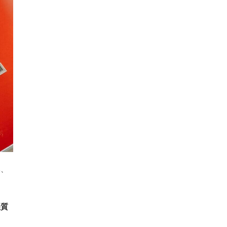
い、
悪質