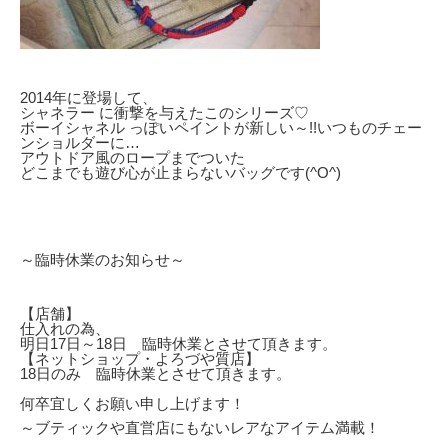
2014年に登場して、
シャネラー に衝撃を与えたこのシリーズ♡
ボーイシャネル っぽいペイントが新しい～!!いつものチェー
ンショルダーに
…
アウトドア風のロープまでついた
どこまでも遊び心が止まらないバッグです(^O^)
～臨時休業のお知らせ～
【店舗】
仕入れの為、
明日17日～18日 臨時休業とさせて頂きます。
【ネットショップ・よろづや質店】
18日のみ 臨時休業とさせて頂きます。
何卒宜しくお願い申し上げます！
～ブティックや直営店にもないレアなアイテム満載！