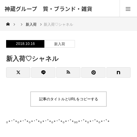
神蔵グループ 質・ブランド・雑貨
新入荷
新入荷♡シャネル
2018.10.16
新入荷
新入荷♡シャネル
記事のタイトルとURLをコピーする
ₒ⋆･⁺⋆ₒ⋆･⁺⋆ₒ⋆･⁺⋆ₒ⋆･⁺⋆ₒ⋆･⁺⋆ₒ⋆･⁺⋆ₒₒ⋆･⁺⋆ₒ⋆･⁺⋆ₒ⋆･⁺⋆