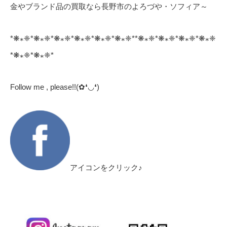
金やブランド品の買取なら長野市のよろづや・ソフィア～
*❋⁎❈*❋⁎❈*❋⁎❈*❋⁎❈*❋⁎❈*❋⁎❈**❋⁎❈*❋⁎❈*❋⁎❈*❋⁎❈
*❋⁎❈*❋⁎❈*
Follow me , please!!(✿❛◡❛)
アイコンをクリック♪