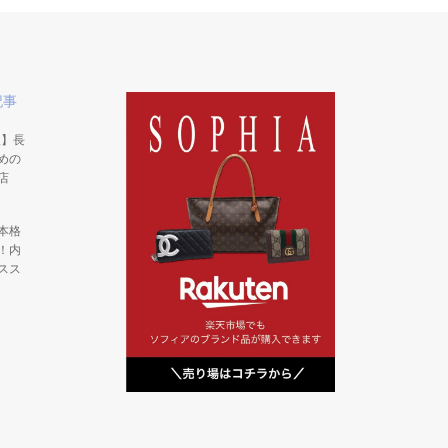
記事
版】長
めの
店
本格
！内
スス