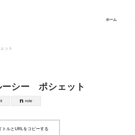
ホーム
シェット
ックルーシー ポシェット
it
note
イトルとURLをコピーする