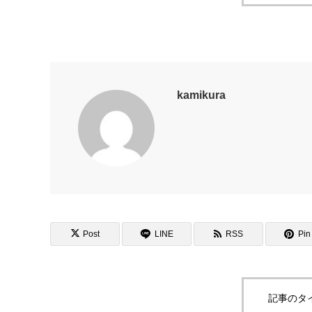
kamikura
Post
LINE
RSS
Pin 
記事のタ