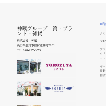
■店
神蔵グループ 質・ブラ
ンド・雑貨
よろ
株式会社 神蔵
SOP
長野県長野市鶴賀権堂町2261
ブラ
TEL 026-232-5022
ク『
ット
ギャ
長野
雑貨