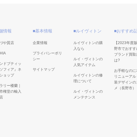
舗情報
■基本情報
■ルイヴィトン
■おすすめ
づや質店
企業情報
ルイヴィトンの購
【2023年度
入なら
野市でおすす
HIA
プライバシーポリ
ブランド買取
シー
ルイ・ヴィトンの
は?
ンドブティッ
人気アイテム
ソフィア』ネ
サイトマップ
お手軽なのに
ショップ
ルイヴィトンの修
リニューアル
理について
装デザインの
ラリー楼蘭｜
メ（長野市）
市権堂の輸入
ルイ・ヴィトンの
店
メンテナンス