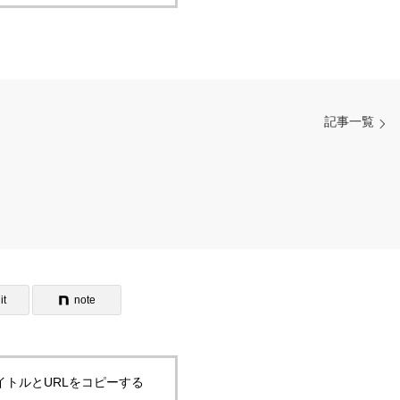
記事一覧
it
note
イトルとURLをコピーする