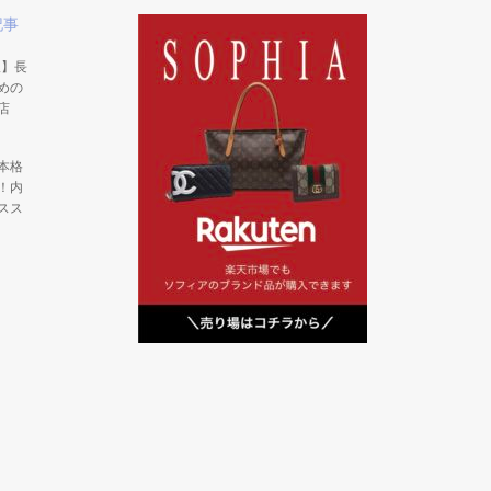
記事
版】長
めの
店
本格
！内
スス