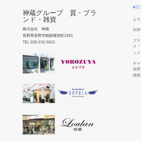
■店
神蔵グループ 質・ブラ
ンド・雑貨
よろ
株式会社 神蔵
SOP
長野県長野市鶴賀権堂町2261
ブラ
TEL 026-232-5022
ク『
ット
ギャ
長野
雑貨