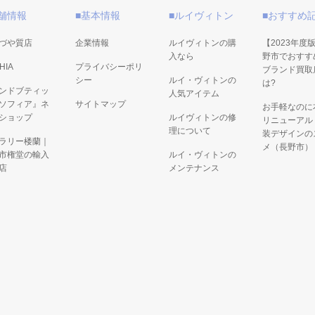
舗情報
■基本情報
■ルイヴィトン
■おすすめ
づや質店
企業情報
ルイヴィトンの購
【2023年度
入なら
野市でおすす
HIA
プライバシーポリ
ブランド買取
シー
ルイ・ヴィトンの
は?
ンドブティッ
人気アイテム
ソフィア』ネ
サイトマップ
お手軽なのに
ショップ
ルイヴィトンの修
リニューアル
理について
装デザインの
ラリー楼蘭｜
メ（長野市）
市権堂の輸入
ルイ・ヴィトンの
店
メンテナンス