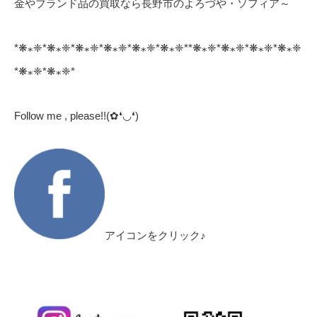
金やブランド品の買取なら長野市のよろづや・ソフィア～
*❋⁎❈*❋⁎❈*❋⁎❈*❋⁎❈*❋⁎❈*❋⁎❈**❋⁎❈*❋⁎❈*❋⁎❈*❋⁎❈
*❋⁎❈*❋⁎❈*
Follow me , please!!(✿❛◡❛)
アイコンをクリック♪