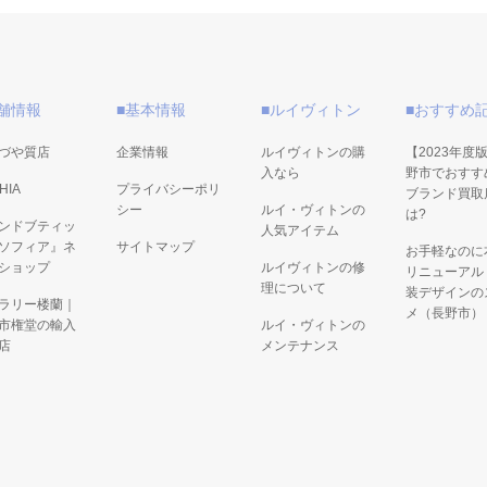
舗情報
■基本情報
■ルイヴィトン
■おすすめ
づや質店
企業情報
ルイヴィトンの購
【2023年度
入なら
野市でおすす
HIA
プライバシーポリ
ブランド買取
シー
ルイ・ヴィトンの
は?
ンドブティッ
人気アイテム
ソフィア』ネ
サイトマップ
お手軽なのに
ショップ
ルイヴィトンの修
リニューアル
理について
装デザインの
ラリー楼蘭｜
メ（長野市）
市権堂の輸入
ルイ・ヴィトンの
店
メンテナンス