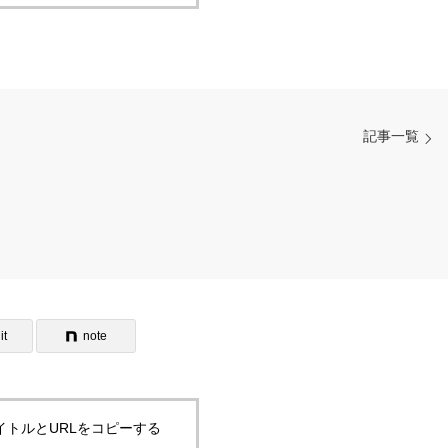
記事一覧
it
note
イトルとURLをコピーする