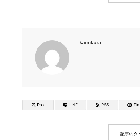
kamikura
Post
LINE
RSS
Pin 
記事のタ