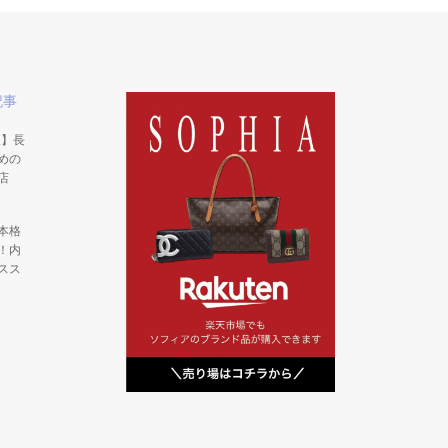
記事
版】長
めの
店
本格
！内
スス