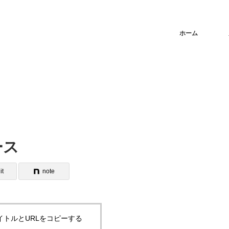
ホーム
ース
it
note
イトルとURLをコピーする